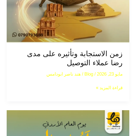
زمن الاستجابة وتأثيره على مدى
رضا عملاء التوصيل
مايو 23, 2026
/
Blog
/
هند ناصر ابودامس
قراءة المزيد »
يوم
العلم
الأردني:
احتفالات