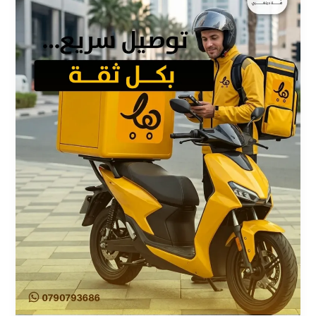
الفوري
والشخصي
من
هلا
دليفري