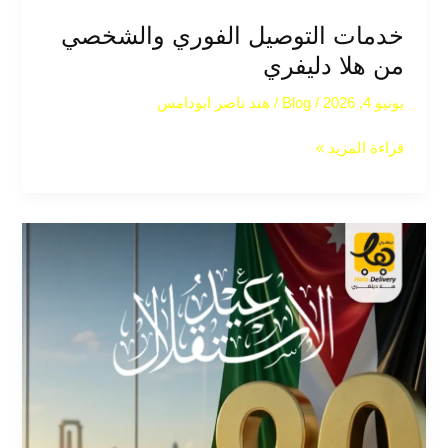
خدمات التوصيل الفوري والشخصي
من هلا دليفري
يونيو 4, 2026
/
Blog
/
هند ناصر ابودامس
قراءة المزيد »
ازدياد
الطلبات
خلال
عيد
الاستقلال:
كيف
تستعد
شركات
التوصيل