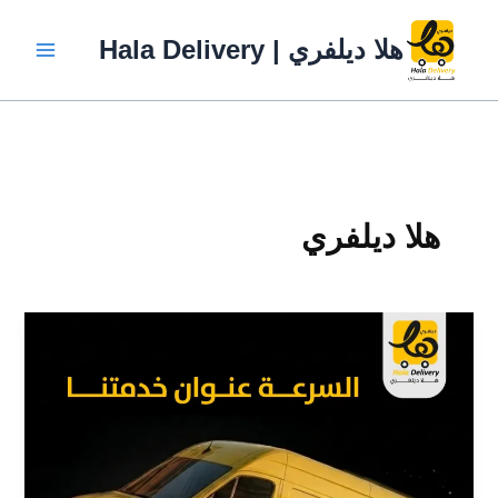
خطي
لى
هلا ديلفري | Hala Delivery
لمحتوى
هلا ديلفري
7
أسباب
تجعل
شركة
التوصيل
شريكًا
أساسيًا