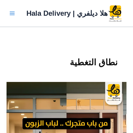
خطي
لى
هلا ديلفري | Hala Delivery
لمحتوى
نطاق التغطية
كيف
تختار
شركة
التوصيل
المناسبة
لمتجرك
الإلكتروني؟