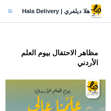
خطي
لى
هلا ديلفري | Hala Delivery
لمحتوى
مظاهر الاحتفال بيوم العلم
الأردني
يوم
العلم
الأردني:
احتفالات
مبهجة