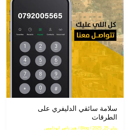
سلامة سائقي الدليفري على
الطرقات
يناير 25, 2025
/
Blog
/
هند ناصر ابودامس