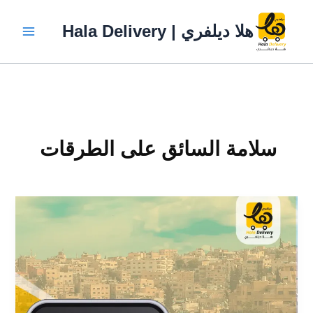
خطي
لى
هلا ديلفري | Hala Delivery
لمحتوى
سلامة السائق على الطرقات
سلامة
سائقي
الدليفري
على
الطرقات