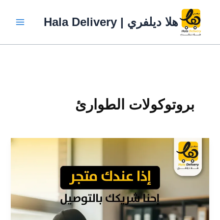
خطي
لى
هلا ديلفري | Hala Delivery
لمحتوى
بروتوكولات الطوارئ
أخطاء
شائعة
عند
التعاقد
مع
شركات
التوصيل