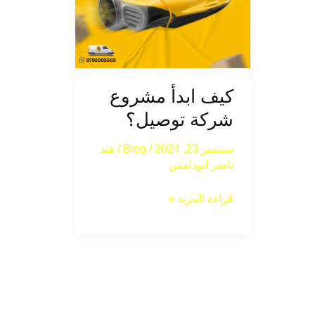
كيف ابدأ مشروع
شركة توصيل؟
سبتمبر 23, 2024
/
Blog
/
هند
ناصر ابودامس
قراءة المزيد »