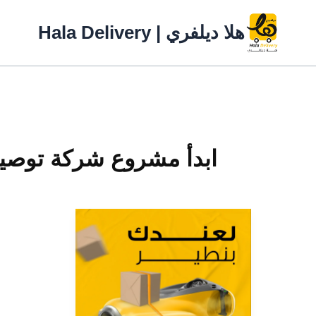
خطي
لى
هلا ديلفري | Hala Delivery
لمحتوى
ابدأ مشروع شركة توصي
كيف
ابدأ
مشروع
شركة
توصيل؟