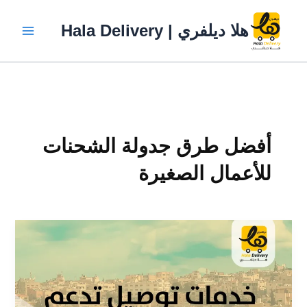
خطي
لى
هلا ديلفري | Hala Delivery
لمحتوى
أفضل طرق جدولة الشحنات
للأعمال الصغيرة
أفضل
طرق
جدولة
الشحنات
للأعمال