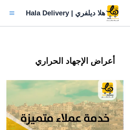
خطي
لى
هلا ديلفري | Hala Delivery
لمحتوى
أعراض الإجهاد الحراري
5
نصائح
مهمة
لسائقي
الدليفري
يجب
فعلها