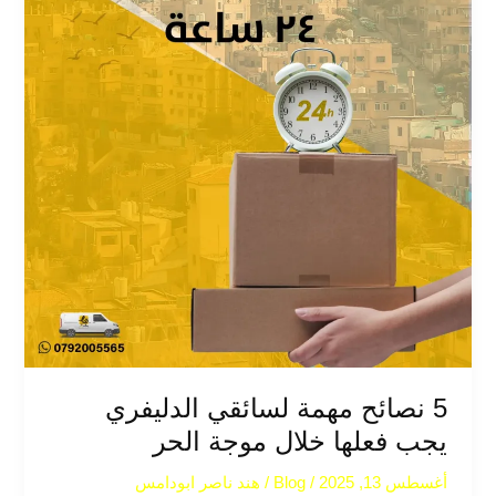
خلال
موجة
الحر
5 نصائح مهمة لسائقي الدليفري
يجب فعلها خلال موجة الحر
أغسطس 13, 2025
/
Blog
/
هند ناصر ابودامس