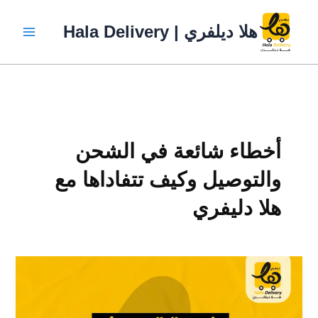
خطي
لى
هلا ديلفري | Hala Delivery
لمحتوى
أخطاء شائعة في الشحن
والتوصيل وكيف تتفاداها مع
هلا دليفري
أخطاء
شائعة
في
الشحن