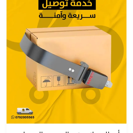
والتوصيل
وكيف
تتفاداها
مع
هلا
دليفري