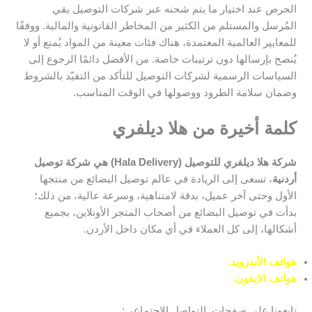
الحرص عند اختيار ما يتم شحنه عبر شركات التوصيل يقي
المُرسل والمستلم من الكثير من المخاطر القانونية والمالية. ووفقًا
للمعايير العالمية المعتمدة، هناك فئات معينة من المواد يُمنع أو لا
يُنصح بإرسالها دون ترتيبات خاصة. من الأفضل دائمًا الرجوع إلى
السياسات الرسمية لشركات التوصيل للتأكد من التقيّد بالشروط
وضمان سلامة الطرود ووصولها في الوقت المناسب.
كلمة أخيرة من هلا ديلفري
شركة هلا ديلفري للتوصيل (Hala Delivery) هي شركة توصيل
أردنية
، تسعى إلى الريادة في عالم توصيل البضائع من منتجها
الأول وحتى آخر عميل، بدقة لامتناهية، وسرعة عالية، من ذلك؛
بدأت في توصيل البضائع من أصحاب المتجر الأونلاين، بجميع
أشكالها، إلى كل العملاء في أي مكان داخل الأردن.
هواتف الأندرويد.
هواتف الايفون.
تابعونا على صفحات التواصل الاجتماعي: