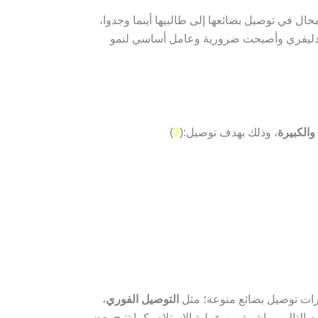
حال في توصيل بضائعها إلى طالبيها أينما وجدوا،
ة الدليفري وأصبحت ضرورية وعامل أساسي لنمو
والكبيرة
، وذلك بهدف توصيل:(
2
)
رات توصيل بضائع منوعة؛ مثل
التوصيل الفوري
،
 التالي مباشرة من عملية الاستلام، كما تتيح بعض