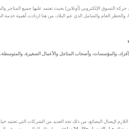
كة التسوق الإلكتروني (أونلاين) بحيث تعتمد عليها جميع المتاجر والم
نا، والحظر العام والشامل الذي عم البلاد، من هنا ازدادت أهمية خدم
أفراد، والمؤسسات، وأصحاب المتاجل والأعمال الصغيرة، والمتوسطة، 
ازم لإيصال البضائع، من ذلك تجد العديد من الشركات التي تعتمد خيا
أن هناك
خيار التوصيل خلال 24 ساعة
من استلام الطلب، ويعني في اليوم