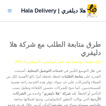
خطي
لى
هلا ديلفري | Hala Delivery
لمحتوى
طرق متابعة الطلب مع شركة هلا
دليفري
اترك تعليقاً
/ بواسطة
هند ناصر ابودامس
/
أغسطس 8, 2025
في ظل التوسع الكبير في
خدمات التوصيل المحلية
، أصبحت
القدرة على
متابعة الطلبات
لحظة بلحظة أمرًا بالغ الأهمية لكل من
العملاء والشركات على حد سواء. توفر هذه الخدمة راحة نفسية
للمستخدمين، كما تتيح للشركات تحسين الكفاءة وتقليل نسب
التأخير أو الخطأ. تُعد
شركة “هلا دليفري”
واحدة من
الشركات
الأردنية
التي تواكب التطور التكنولوجي، وتتيح لعملائها متابعة
طلباتهم بسهولة سواء عبر تطبيقها الذكي أو من خلال فريق خدمة