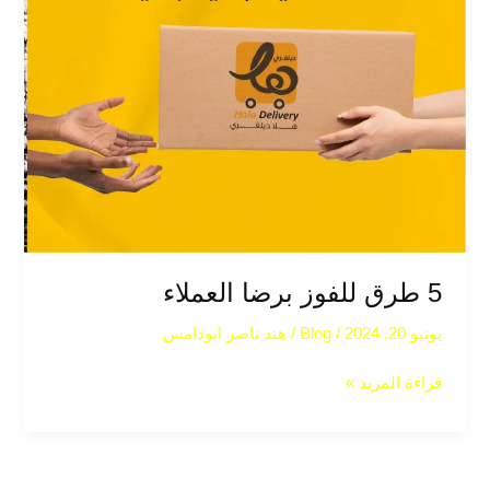
5 طرق للفوز برضا العملاء
يونيو 20, 2024
/
Blog
/
هند ناصر ابودامس
قراءة المزيد »