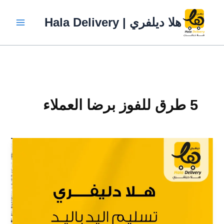
خطي
لى
هلا ديلفري | Hala Delivery
لمحتوى
5 طرق للفوز برضا العملاء
5
طرق
للفوز
برضا
العملاء