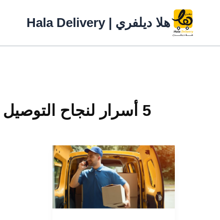
خطي
لى
هلا ديلفري | Hala Delivery
لمحتوى
5 أسرار لنجاح التوصيل في نفس اليوم
5
أسرار
لنجاح
التوصيل
في
نفس