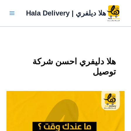
خطي
لى
هلا ديلفري | Hala Delivery
لمحتوى
هلا دليفري احسن شركة
توصيل
كيف
تكون
مندوب
توصيل
ناجح؟​