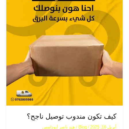
كيف تكون مندوب توصيل ناجح؟​
أبريل 16, 2025
/
Blog
/
هند ناصر ابودامس