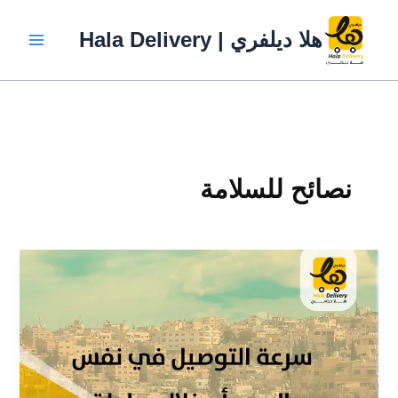
خطي
لى
هلا ديلفري | Hala Delivery
لمحتوى
نصائح للسلامة
نصائح
لسائقي
التوصيل
في
درجات
الحرارة
المرتفعة