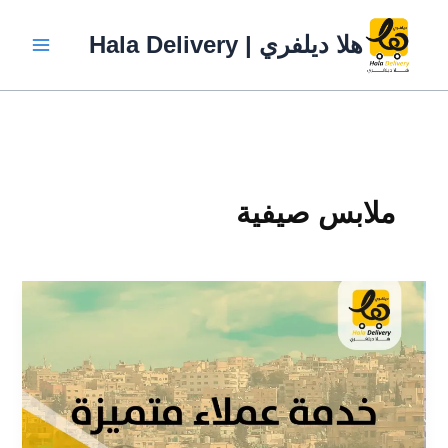
خطي
لى
هلا ديلفري | Hala Delivery
لمحتوى
ملابس صيفية
5
نصائح
مهمة
لسائقي
الدليفري
يجب
فعلها