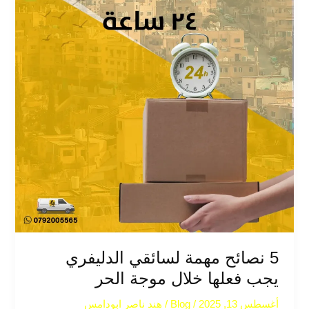
خلال
موجة
الحر
5 نصائح مهمة لسائقي الدليفري
يجب فعلها خلال موجة الحر
أغسطس 13, 2025
/
Blog
/
هند ناصر ابودامس