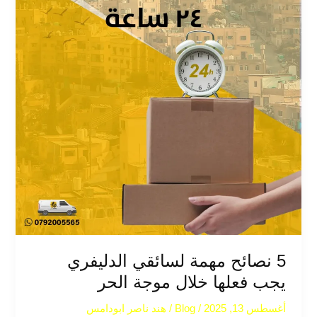
خلال
موجة
الحر
5 نصائح مهمة لسائقي الدليفري
يجب فعلها خلال موجة الحر
أغسطس 13, 2025
/
Blog
/
هند ناصر ابودامس