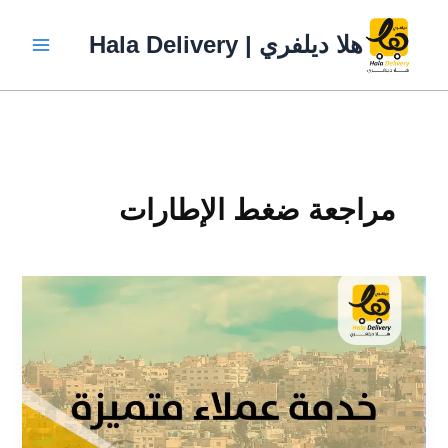
خطي
لى
هلا ديلفري | Hala Delivery
لمحتوى
مراجعة ضغط الإطارات
5
نصائح
مهمة
لسائقي
الدليفري
يجب
فعلها