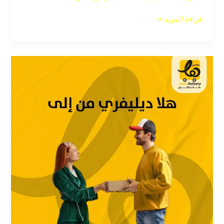
قراءة المزيد »
أفضل
شركة
توصيل
لوسيطات
شي
إن
وتيمو:
شركة
هلا
دليفري