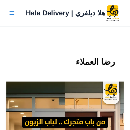
خطي
لى
هلا ديلفري | Hala Delivery
لمحتوى
رضا العملاء
كيف
تختار
شركة
التوصيل
المناسبة
لمتجرك
الإلكتروني؟