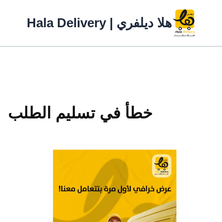
خطي
لى
هلا ديلفري | Hala Delivery
لمحتوى
خطأ في تسليم الطلب
خطأ
في
تسليم
الطلب
من
قبل