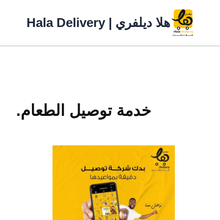
خطي
لى
هلا ديلفري | Hala Delivery
لمحتوى
خدمة توصيل الطعام.
التجارة
الإلكترونية
وتأثيرها
على
شركات
التوصيل