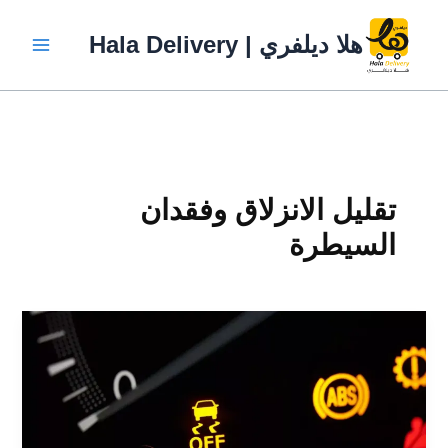
خطي
لى
هلا ديلفري | Hala Delivery
لمحتوى
تقليل الانزلاق وفقدان
السيطرة
نظام
التحكم
بالثبات
وأهميته
في
مركبات