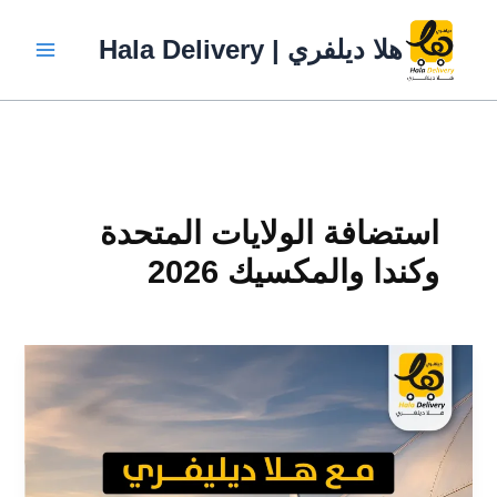
خطي
لى
هلا ديلفري | Hala Delivery
لمحتوى
استضافة الولايات المتحدة
وكندا والمكسيك 2026
توصيل
البضائع
حتى
في
موسم
كأس